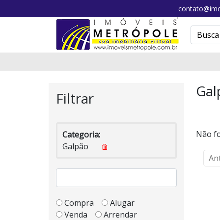
contato@imo
Gal
Filtrar
Não fo
Categoria:
Galpão
An
Compra
Alugar
Venda
Arrendar