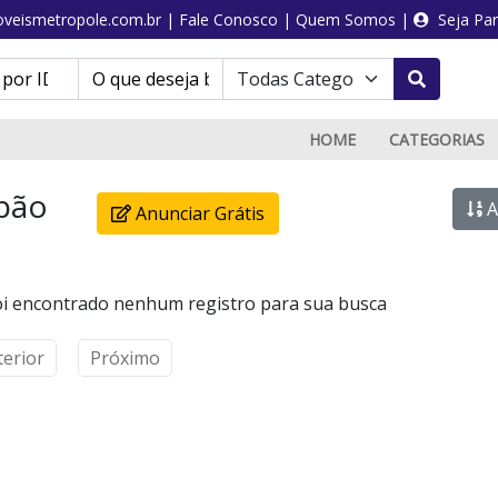
veismetropole.com.br
|
Fale Conosco
|
Quem Somos
|
Seja Par
HOME
CATEGORIAS
pão
A
Anunciar Grátis
i encontrado nenhum registro para sua busca
terior
Próximo