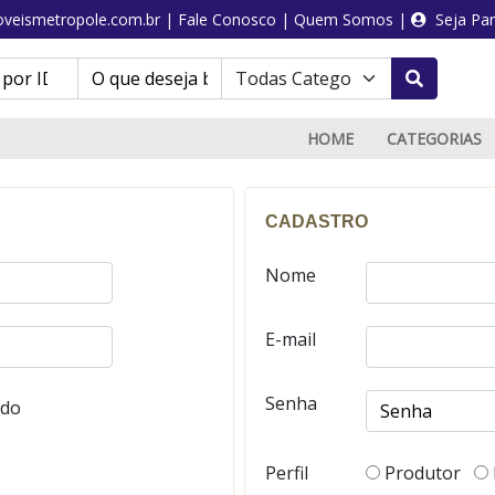
veismetropole.com.br
|
Fale Conosco
|
Quem Somos
|
Seja Par
HOME
CATEGORIAS
CADASTRO
Nome
E-mail
Senha
ado
Perfil
Produtor