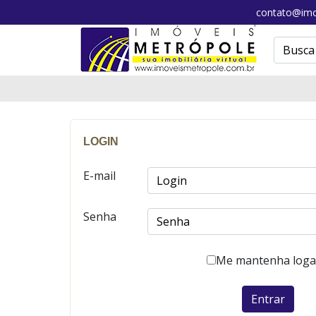
contato@imo
LOGIN
E-mail
Senha
Me mantenha log
Entrar