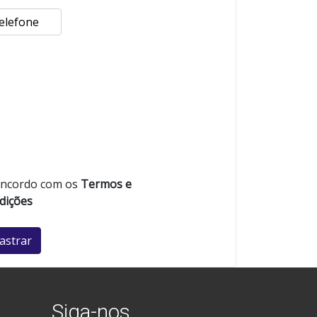
oncordo com os
Termos e
dições
astrar
Siga-nos