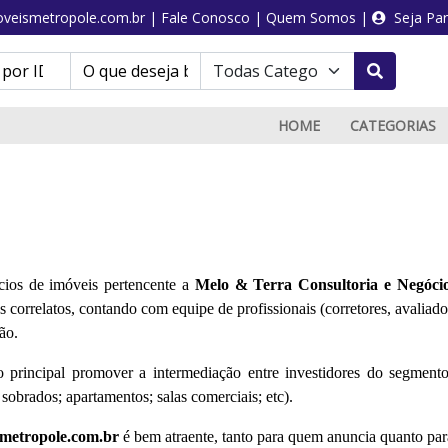
veismetropole.com.br
|
Fale Conosco
|
Quem Somos
|
Seja Par
HOME
CATEGORIAS
cios de imóveis pertencente a
Melo & Terra Consultoria e Negócio
correlatos, contando com equipe de profissionais (corretores, avaliado
ção.
principal promover a intermediação entre investidores do segmento
sobrados; apartamentos; salas comerciais; etc).
metropole.com.br
é bem atraente, tanto para quem anuncia quanto par