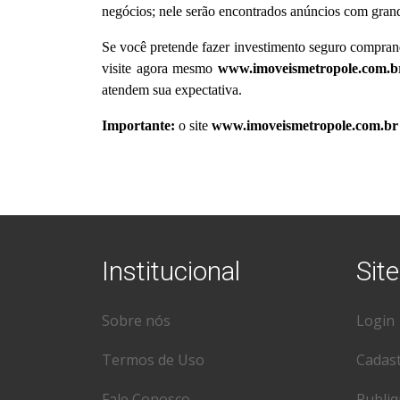
negócios; nele serão encontrados anúncios com grand
Se você pretende fazer investimento seguro comprand
visite agora mesmo
www.imoveismetropole.com.b
atendem sua expectativa.
Importante:
o site
www.imoveismetropole.com.br
Institucional
Site
Sobre nós
Login
Termos de Uso
Cadas
Fale Conosco
Publiq